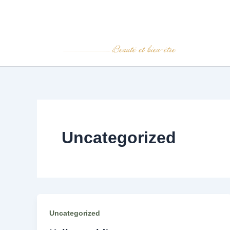
Aller
au
contenu
Uncategorized
Uncategorized