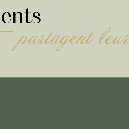
ients
partagent leur