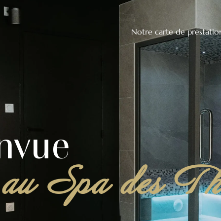
Notre carte de prestatio
nvue
au Spa des Th