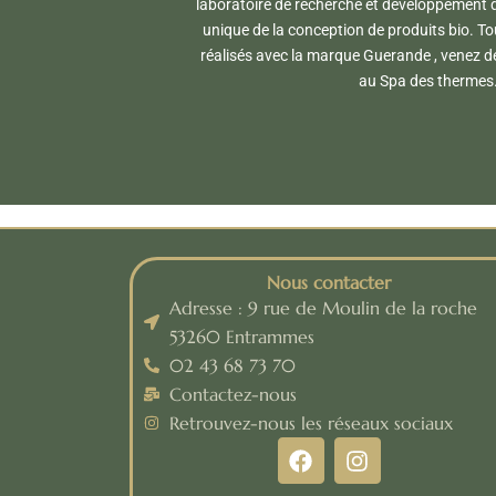
laboratoire de recherche et développement 
unique de la conception de produits bio. To
réalisés avec la marque Guerande , venez déc
au Spa des thermes
Nous contacter
Adresse : 9 rue de Moulin de la roche
53260 Entrammes
02 43 68 73 70
Contactez-nous
Retrouvez-nous les réseaux sociaux
F
I
a
n
c
s