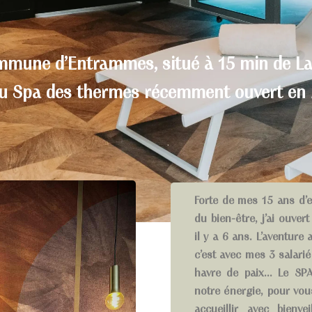
mmune d’Entrammes, situé à 15 min de La
au Spa des thermes récemment ouvert en
Forte de mes 15 ans d’
du bien-être, j’ai ouver
il y a 6 ans. L’aventur
c’est avec mes 3 salari
havre de paix… Le SP
notre énergie, pour vo
accueillir avec bienv