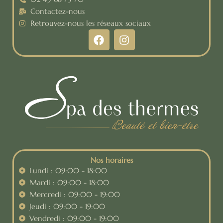
Contactez-nous
Retrouvez-nous les réseaux sociaux
F
I
a
n
c
s
e
t
b
a
o
g
o
r
k
a
m
Nos horaires
Lundi : 09:00 - 18:00
Mardi : 09:00 - 18:00
Mercredi : 09:00 - 19:00
Jeudi : 09:00 - 19:00
Vendredi : 09:00 - 19:00