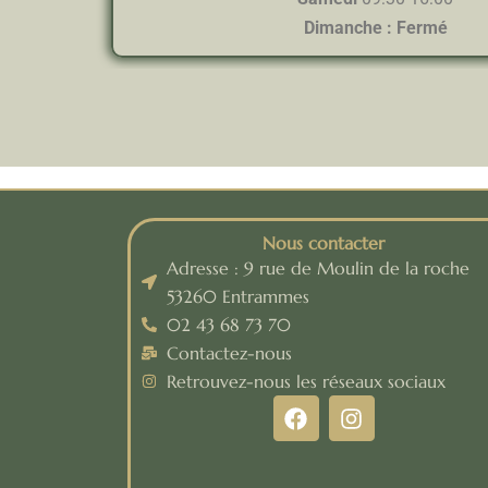
Dimanche : Fermé
Nous contacter
Adresse : 9 rue de Moulin de la roche
53260 Entrammes
02 43 68 73 70
Contactez-nous
Retrouvez-nous les réseaux sociaux
F
I
a
n
c
s
e
t